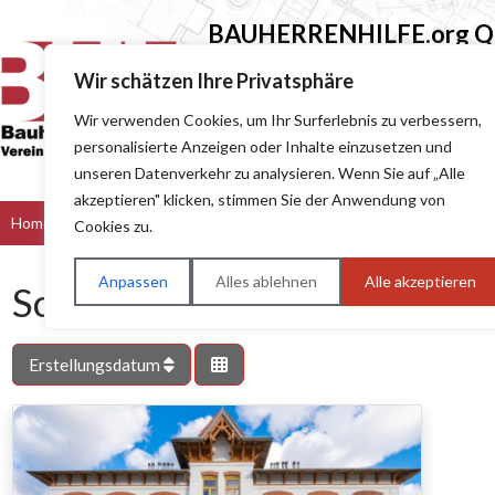
BAUHERRENHILFE.org
Qu
Sie finden hier nur Qualitätsbetri
Wir schätzen Ihre Privatsphäre
Wir verwenden Cookies, um Ihr Surferlebnis zu verbessern,
Suchen nach (z.B. Baumeister oder Dach
personalisierte Anzeigen oder Inhalte einzusetzen und
unseren Datenverkehr zu analysieren. Wenn Sie auf „Alle
akzeptieren" klicken, stimmen Sie der Anwendung von
Home
Bau & Handwerk
Dienstleister
Handel
Hers
Cookies zu.
Anpassen
Alles ablehnen
Alle akzeptieren
Schlagwort: Ortbetonbauwe
Erstellungsdatum