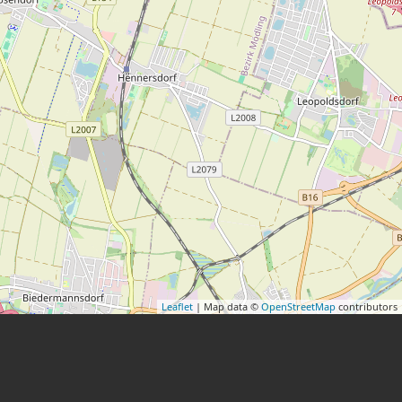
Leaflet
| Map data ©
OpenStreetMap
contributors