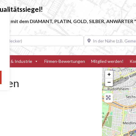
alitätssiegel!
ebe, die mit dem DIAMANT, PLATIN, GOLD, SILBER, ANWÄRTER "
decker)
In der Nähe (z.B. Gemeinde
teller & Industrie
Firmen-Bewertungen
Mitglied werden!
Ko
+
isen
−