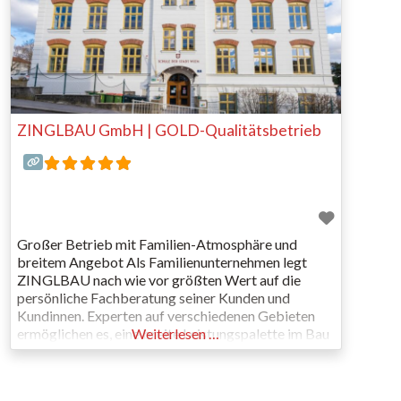
ZINGLBAU GmbH | GOLD-Qualitätsbetrieb
Großer Betrieb mit Familien-Atmosphäre und
breitem Angebot Als Familienunternehmen legt
ZINGLBAU nach wie vor größten Wert auf die
persönliche Fachberatung seiner Kunden und
Kundinnen. Experten auf verschiedenen Gebieten
ermöglichen es, eine breite Leistungspalette im Bau
Weiterlesen …
anzubieten. Absolute Zuverlässigkeit, eine familiäre
Betriebs-Atmosphäre und Hands-on-Mentalität
sind weitere Eckpfeiler der Firmenphilosophie. Seit