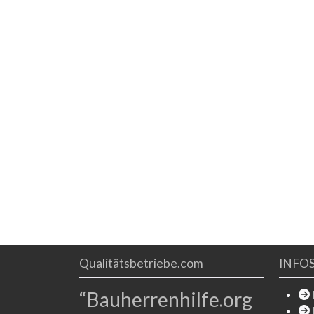
der Gründung im Jahr 1994 steht die Firma
ZINGLBAU daher für
Qualitätsbetriebe.com
INFO
“Bauherrenhilfe.org