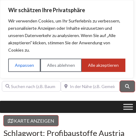
Wir schätzen Ihre Privatsphäre
Wir verwenden Cookies, um Ihr Surferlebnis zu verbessern,
personalisierte Anzeigen oder Inhalte einzusetzen und
unseren Datenverkehr zu analysieren. Wenn Sie auf „Alle
BAUHERRENHILFE.org
Qualitätssiegel!
akzeptieren" klicken, stimmen Sie der Anwendung von
Cookies zu.
Sie finden hier nur Qualitätsbetriebe, die mit dem DIAMANT,
PLATIN, GOLD, SILBER, ANWÄRTER "Bauherrenhilfe.org-
Anpassen
Alles ablehnen
Alle akzeptieren
Qualitätssiegel" ausgezeichnet sind.
Suchen nach (z.B. Baumeister oder Dachdecker)
In der Nähe (z.B. Gemeinde Baden)
Su
KARTE ANZEIGEN
Schlagwort: Profibaustoffe Austria