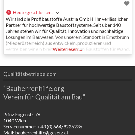
Heute geschlossen
:
Wir sind die Profibaustoffe Austria GmbH, Ihr verlässlicher
Partner für hochwertige Baustoffsysteme. Seit über 140
Jahren stehen wir für Qualität, Innovation und nachhaltige
Lösungen im Bauwesen. Von unserem Standort in Ernstbrunn
(Niederösterreich) aus entwickeln, produzieren und
vertreiben wir ein breites Sortiment an Baustoffen für Wand,
Weiterlesen …
Boden, Fassade sowie Garten- und Straßenbau. Unser Fokus
liegt auf Systemlösungen, die perfekt aufeinander
abgestimmt
Qualitätsbetriebe.com
“Bauherrenhilfe.org
Verein für Qualität am Bau”
Prinz Eugenstr. 76
1040 Wien
Servicenummer: +43 (0) 664/9226236
Mail: bauherrenhilfe@gesetz.at