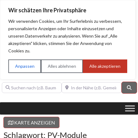
Wir schätzen Ihre Privatsphäre
Wir verwenden Cookies, um Ihr Surferlebnis zu verbessern,
personalisierte Anzeigen oder Inhalte einzusetzen und
unseren Datenverkehr zu analysieren. Wenn Sie auf „Alle
BAUHERRENHILFE.org
Qualitätssiegel!
akzeptieren" klicken, stimmen Sie der Anwendung von
Cookies zu.
Sie finden hier nur Qualitätsbetriebe, die mit dem DIAMANT,
PLATIN, GOLD, SILBER, ANWÄRTER "Bauherrenhilfe.org-
Anpassen
Alles ablehnen
Alle akzeptieren
Qualitätssiegel" ausgezeichnet sind.
Suchen nach (z.B. Baumeister oder Dachdecker)
In der Nähe (z.B. Gemeinde Baden)
Su
KARTE ANZEIGEN
Schlagwort: PV-Module