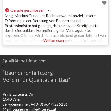
Gerade geschlossen
:
Mag. Markus Gunacker Rechtsanwaltskanzlei Unsere
Erfahrung in der Beratung von Bauherren und
Professionisten hat gezeigt, dass sich viele Streitpunkte
durch eine unklare Formulierung des Vertragstextes
ergeben. Oftmals wird nicht ausreichend genau definiert wer
welche Leistungen zu welchem Zeitpunkt zu erbringen hat.
Weiterlesen …
Aber auch in den sonstigen kaufmännischen und rechtlichen
Punkten befinden sich regelmäßig Bedingungen, welche zu
einer unfairen Verschiebung des
Qualitätsbetriebe.com
“Bauherrenhilfe.org
Verein für Qualität am Bau”
Prinz Eugenstr. 76
1040 Wien
Servicenummer: +43 (0) 664/9226236
Mail: bauherrenhilfe@gesetz.at