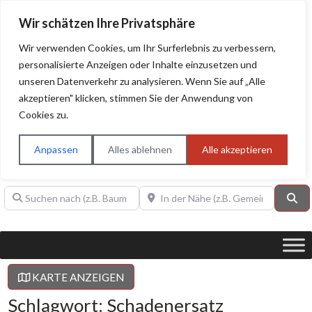
Wir schätzen Ihre Privatsphäre
Wir verwenden Cookies, um Ihr Surferlebnis zu verbessern,
personalisierte Anzeigen oder Inhalte einzusetzen und
unseren Datenverkehr zu analysieren. Wenn Sie auf „Alle
BAUHERRENHILFE.org
Qualitätssiegel!
akzeptieren" klicken, stimmen Sie der Anwendung von
Cookies zu.
Sie finden hier nur Qualitätsbetriebe, die mit dem DIAMANT,
PLATIN, GOLD, SILBER, ANWÄRTER "Bauherrenhilfe.org-
Anpassen
Alles ablehnen
Alle akzeptieren
Qualitätssiegel" ausgezeichnet sind.
Suchen nach (z.B. Baumeister oder Dachdecker)
In der Nähe (z.B. Gemeinde Baden)
Su
KARTE ANZEIGEN
Schlagwort: Schadenersatz