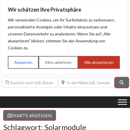
Wir schätzen Ihre Privatsphäre
Wir verwenden Cookies, um Ihr Surferlebnis zu verbessern,
personalisierte Anzeigen oder Inhalte einzusetzen und
unseren Datenverkehr zu analysieren. Wenn Sie auf „Alle
BAUHERRENHILFE.org
Qualitätssiegel!
akzeptieren" klicken, stimmen Sie der Anwendung von
Cookies zu.
Sie finden hier nur Qualitätsbetriebe, die mit dem DIAMANT,
PLATIN, GOLD, SILBER, ANWÄRTER "Bauherrenhilfe.org-
Anpassen
Alles ablehnen
Alle akzeptieren
Qualitätssiegel" ausgezeichnet sind.
Suchen nach (z.B. Baumeister oder Dachdecker)
In der Nähe (z.B. Gemeinde Baden)
Su
KARTE ANZEIGEN
Schlagwort: Solarmodule