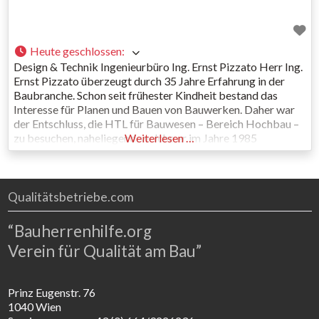
Heute geschlossen
:
Design & Technik Ingenieurbüro Ing. Ernst Pizzato Herr Ing.
Ernst Pizzato überzeugt durch 35 Jahre Erfahrung in der
Baubranche. Schon seit frühester Kindheit bestand das
Interesse für Planen und Bauen von Bauwerken. Daher war
der Entschluss, die HTL für Bauwesen – Bereich Hochbau –
zu besuchen, naheliegend, welche er im Jahre 1985
Weiterlesen …
abschloss. Damit war der Grundstein für eine Karriere
Qualitätsbetriebe.com
“Bauherrenhilfe.org
Verein für Qualität am Bau”
Prinz Eugenstr. 76
1040 Wien