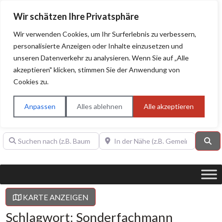
Wir schätzen Ihre Privatsphäre
Wir verwenden Cookies, um Ihr Surferlebnis zu verbessern,
personalisierte Anzeigen oder Inhalte einzusetzen und
unseren Datenverkehr zu analysieren. Wenn Sie auf „Alle
BAUHERRENHILFE.org
Qualitätssiegel!
akzeptieren" klicken, stimmen Sie der Anwendung von
Cookies zu.
Sie finden hier nur Qualitätsbetriebe, die mit dem DIAMANT,
PLATIN, GOLD, SILBER, ANWÄRTER "Bauherrenhilfe.org-
Anpassen
Alles ablehnen
Alle akzeptieren
Qualitätssiegel" ausgezeichnet sind.
Suchen nach (z.B. Baumeister oder Dachdecker)
In der Nähe (z.B. Gemeinde Baden)
Su
KARTE ANZEIGEN
Schlagwort: Sonderfachmann