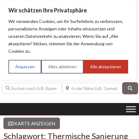
Wir schätzen Ihre Privatsphäre
Wir verwenden Cookies, um Ihr Surferlebnis zu verbessern,
personalisierte Anzeigen oder Inhalte einzusetzen und
unseren Datenverkehr zu analysieren. Wenn Sie auf „Alle
BAUHERRENHILFE.org
Qualitätssiegel!
akzeptieren" klicken, stimmen Sie der Anwendung von
Cookies zu.
Sie finden hier nur Qualitätsbetriebe, die mit dem DIAMANT,
PLATIN, GOLD, SILBER, ANWÄRTER "Bauherrenhilfe.org-
Anpassen
Alles ablehnen
Alle akzeptieren
Qualitätssiegel" ausgezeichnet sind.
Suchen nach (z.B. Baumeister oder Dachdecker)
In der Nähe (z.B. Gemeinde Baden)
Su
KARTE ANZEIGEN
Schlagwort: Thermische Sanierung