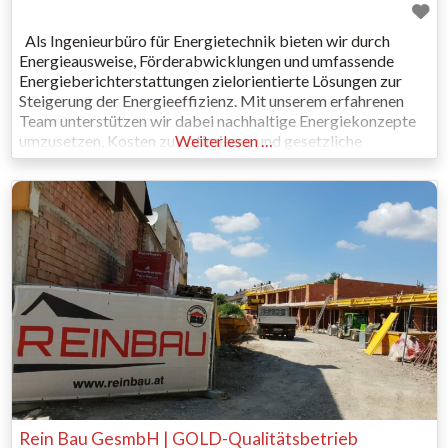
Als Ingenieurbüro für Energietechnik bieten wir durch
Energieausweise, Förderabwicklungen und umfassende
Energieberichterstattungen zielorientierte Lösungen zur
Steigerung der Energieeffizienz. Mit unserem erfahrenen
Team unterstützen wir dabei nachhaltige Energiekonzepte
umzusetzen, Kosten zu optimieren und gesetzliche
Weiterlesen …
Anforderungen zuverlässig zu erfüllen. Unsere Leistungen
im Überblick: Förderabwicklung für gewerbliche Projekte:
Unser Team übernimmt die Abwicklung und Beratung zu
Fördermöglichkeiten, die für energieeffiziente Maßnahmen
Rein Bau GesmbH | GOLD-Qualitätsbetrieb