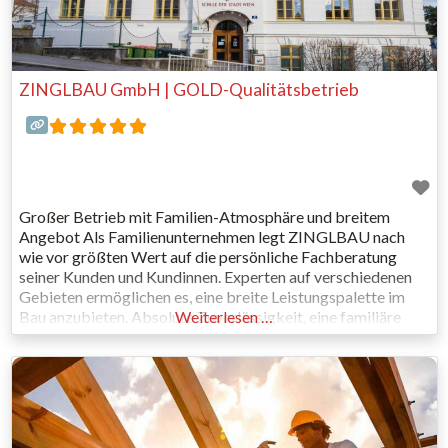
ZINGLBAU GmbH | GOLD-Qualitätsbetrieb
Großer Betrieb mit Familien-Atmosphäre und breitem
Angebot Als Familienunternehmen legt ZINGLBAU nach
wie vor größten Wert auf die persönliche Fachberatung
seiner Kunden und Kundinnen. Experten auf verschiedenen
Gebieten ermöglichen es, eine breite Leistungspalette im
Bau anzubieten. Absolute Zuverlässigkeit, eine familiäre
Weiterlesen …
Betriebs-Atmosphäre und Hands-on-Mentalität sind
weitere Eckpfeiler der Firmenphilosophie. Seit der Gründung
im Jahr 1994 steht die Firma ZINGLBAU daher für