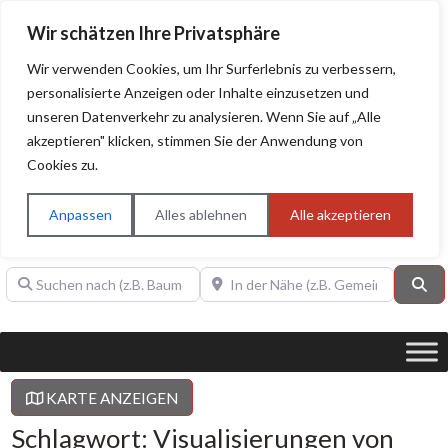
Wir schätzen Ihre Privatsphäre
Wir verwenden Cookies, um Ihr Surferlebnis zu verbessern,
personalisierte Anzeigen oder Inhalte einzusetzen und
unseren Datenverkehr zu analysieren. Wenn Sie auf „Alle
BAUHERRENHILFE.org
Qualitätssiegel!
akzeptieren" klicken, stimmen Sie der Anwendung von
Cookies zu.
Sie finden hier nur Qualitätsbetriebe, die mit dem DIAMANT,
PLATIN, GOLD, SILBER, ANWÄRTER "Bauherrenhilfe.org-
Anpassen
Alles ablehnen
Alle akzeptieren
Qualitätssiegel" ausgezeichnet sind.
Suchen nach (z.B. Baumeister oder Dachdecker)
In der Nähe (z.B. Gemeinde Baden)
Su
KARTE ANZEIGEN
Schlagwort: Visualisierungen von