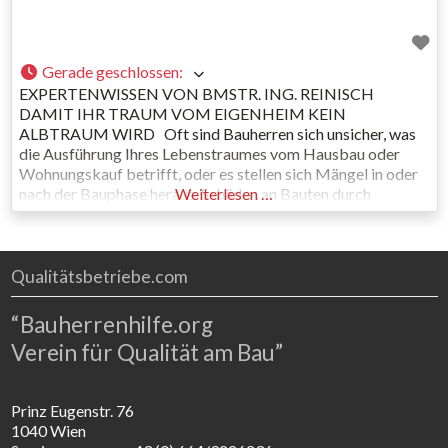
Gerade geschlossen
:
EXPERTENWISSEN VON BMSTR. ING. REINISCH
DAMIT IHR TRAUM VOM EIGENHEIM KEIN
ALBTRAUM WIRD Oft sind Bauherren sich unsicher, was
die Ausführung Ihres Lebenstraumes vom Hausbau oder
Wohnungskauf betrifft, oder es stellen sich Mängel in oder
nach der Bauphase heraus. Schäden an Bauten durch
Weiterlesen …
unsachgemäße Fertigungsleistungen beeinflussen vielfach
die Optik und Funktion des Bauwerks, und können sogar zu
gesundheitlichen
Qualitätsbetriebe.com
“Bauherrenhilfe.org
Verein für Qualität am Bau”
Prinz Eugenstr. 76
1040 Wien