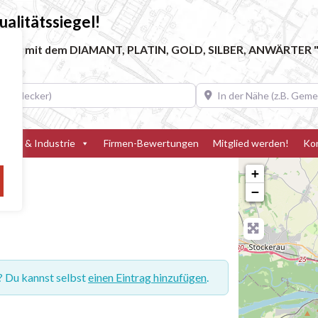
alitätssiegel!
ebe, die mit dem DIAMANT, PLATIN, GOLD, SILBER, ANWÄRTER "
decker)
In der Nähe (z.B. Gemeinde
teller & Industrie
Firmen-Bewertungen
Mitglied werden!
Ko
+
−
? Du kannst selbst
einen Eintrag hinzufügen
.