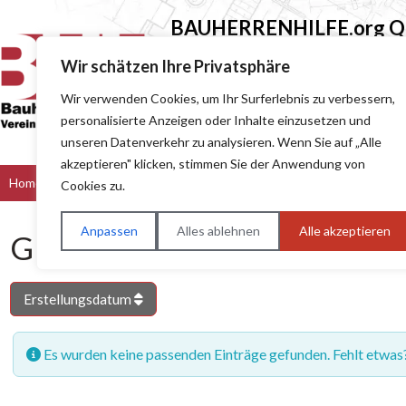
BAUHERRENHILFE.org
Qu
Sie finden hier nur Qualitätsbetri
Wir schätzen Ihre Privatsphäre
Wir verwenden Cookies, um Ihr Surferlebnis zu verbessern,
Suchen nach (z.B. Baumeister oder Dach
personalisierte Anzeigen oder Inhalte einzusetzen und
unseren Datenverkehr zu analysieren. Wenn Sie auf „Alle
akzeptieren" klicken, stimmen Sie der Anwendung von
Home
Bau & Handwerk
Dienstleister
Handel
Hers
Cookies zu.
Anpassen
Alles ablehnen
Alle akzeptieren
GD-Archiv
Erstellungsdatum
Es wurden keine passenden Einträge gefunden. Fehlt etwas