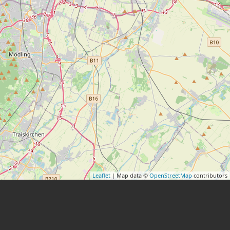
Leaflet
| Map data ©
OpenStreetMap
contributors