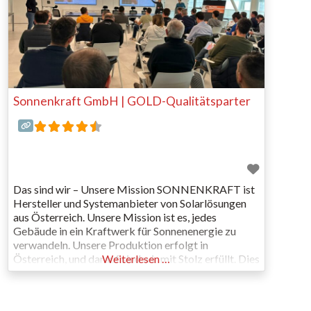
Sonnenkraft GmbH | GOLD-Qualitätsparter
Das sind wir – Unsere Mission SONNENKRAFT ist
Hersteller und Systemanbieter von Solarlösungen
aus Österreich. Unsere Mission ist es, jedes
Gebäude in ein Kraftwerk für Sonnenenergie zu
verwandeln. Unsere Produktion erfolgt in
Österreich, und darauf sind wir mit Stolz erfüllt. Dies
Weiterlesen …
stellt sicher, dass die Wertschöpfung im Land bleibt
und wir langfristig die Technologie hier erhalten,
während wir unsere Abhängigkeit