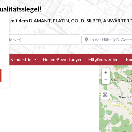
alitätssiegel!
ebe, die mit dem DIAMANT, PLATIN, GOLD, SILBER, ANWÄRTER "
decker)
In der Nähe (z.B. Gemeinde
teller & Industrie
Firmen-Bewertungen
Mitglied werden!
Ko
+
−