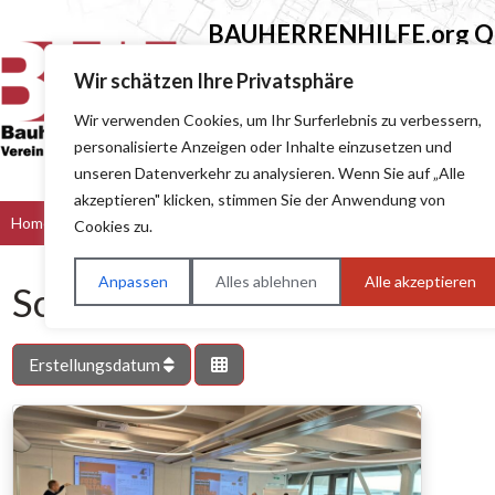
BAUHERRENHILFE.org
Qu
Sie finden hier nur Qualitätsbetri
Wir schätzen Ihre Privatsphäre
Wir verwenden Cookies, um Ihr Surferlebnis zu verbessern,
Suchen nach (z.B. Baumeister oder Dach
personalisierte Anzeigen oder Inhalte einzusetzen und
unseren Datenverkehr zu analysieren. Wenn Sie auf „Alle
akzeptieren" klicken, stimmen Sie der Anwendung von
Home
Bau & Handwerk
Dienstleister
Handel
Hers
Cookies zu.
Anpassen
Alles ablehnen
Alle akzeptieren
Schlagwort: Wechselrichter
Erstellungsdatum