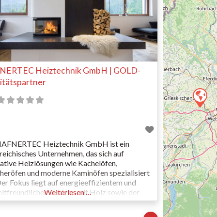
NERTEC Heiztechnik GmbH | GOLD-
itätspartner
HAFNERTEC Heiztechnik GmbH ist ein
reichisches Unternehmen, das sich auf
ative Heizlösungen wie Kachelöfen,
heröfen und moderne Kaminöfen spezialisiert
Der Fokus liegt auf energieeffizientem und
tfreundlichem Heizen mit Holz sowie der
Weiterlesen …
nation traditioneller Ofentechnik mit
ner Technologie. Mit Produkten wie dem