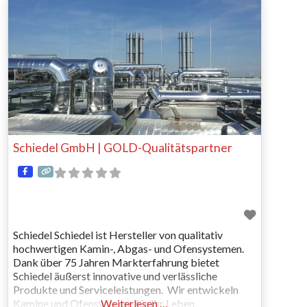
nur heizt, sondern Atmosphäre schafft. Was
Konze
Austroflamm besonders macht? Die Verbindung aus
Unter
effizienter
Strah
Wohn
Schiedel GmbH | GOLD-Qualitätspartner
Schiedel Schiedel ist Hersteller von qualitativ
hochwertigen Kamin-, Abgas- und Ofensystemen.
Dank über 75 Jahren Markterfahrung bietet
Schiedel äußerst innovative und verlässliche
Produkte und Serviceleistungen. Wir entwickeln
Kamine und Ofensysteme für Ihr Leben.
Weiterlesen …