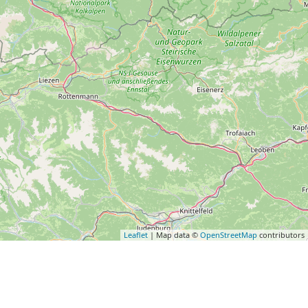
Leaflet
| Map data ©
OpenStreetMap
contributors