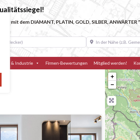
alitätssiegel!
ebe, die mit dem DIAMANT, PLATIN, GOLD, SILBER, ANWÄRTER "
decker)
In der Nähe (z.B. Gemeinde
teller & Industrie
Firmen-Bewertungen
Mitglied werden!
Ko
+
−