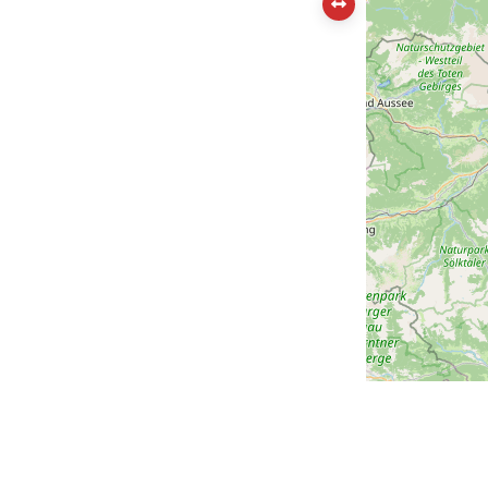
pt-Speicherofen „SPOK“ bietet das
nehmen Lösungen, die langanhaltende
lungswärme, hohe Effizienz und modernen
komfort vereinen.