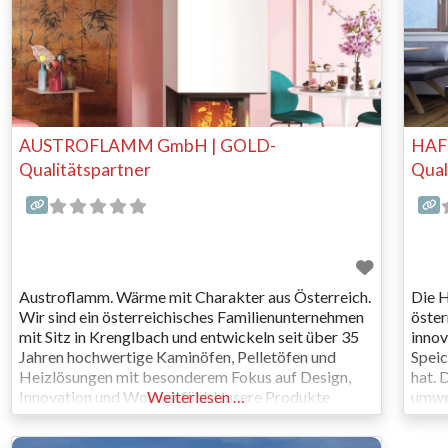
AUSTROFLAMM GmbH | GOLD-
HAF
Qualitätspartner
Qual
Austroflamm. Wärme mit Charakter aus Österreich.
Die 
Wir sind ein österreichisches Familienunternehmen
öster
mit Sitz in Krenglbach und entwickeln seit über 35
innov
Jahren hochwertige Kaminöfen, Pelletöfen und
Speic
Heizlösungen mit besonderem Fokus auf Design,
hat. 
Innovation und Wohngefühl. Unsere Produkte
Weiterlesen …
umwel
verbinden moderne Technik mit echter
Kombi
Handwerksqualität und schaffen Wärme, die nicht
moder