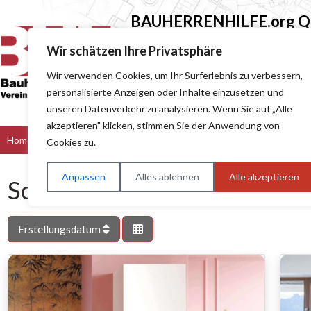
BAUHERRENHILFE.org
Qu
Sie finden hier nur Qualitätsbetri
Wir schätzen Ihre Privatsphäre
Wir verwenden Cookies, um Ihr Surferlebnis zu verbessern,
Suchen nach (z.B. Baumeister oder Dach
personalisierte Anzeigen oder Inhalte einzusetzen und
unseren Datenverkehr zu analysieren. Wenn Sie auf „Alle
akzeptieren" klicken, stimmen Sie der Anwendung von
Home
Bau & Handwerk
Dienstleister
Handel
Hers
Cookies zu.
Anpassen
Alles ablehnen
Alle akzeptieren
Schlagwort: Wohnkomfort
Erstellungsdatum