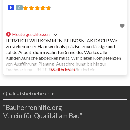
Heute geschlossen
:
HERZLICH WILLKOMMEN BEI BOSNJAK DACH! Wir
verstehen unser Handwerk als präzise, zuverlässige und
solide Arbeit, die im wahrsten Sinne des Wortes alle
Kundenwünsche abdecken muss. Wir bieten Kompetenzen
von Ausführung, Planung, Ausschreibung bis hin zur
Dachwartung. UNTERNEHMEN Wir sind ein
Weiterlesen …
Familienunternehmen, wo die ausführende und bauleitende
Seite im Unternehmen beschäftigt ist. Durch jahrelange
Erfahrung bei der Herstellung von Dächern, wünschen
Qualitätsbetriebe.com
“Bauherrenhilfe.org
Verein für Qualität am Bau”