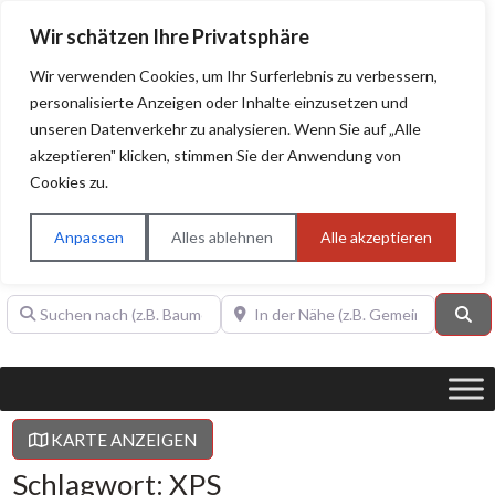
Wir schätzen Ihre Privatsphäre
Wir verwenden Cookies, um Ihr Surferlebnis zu verbessern,
personalisierte Anzeigen oder Inhalte einzusetzen und
unseren Datenverkehr zu analysieren. Wenn Sie auf „Alle
BAUHERRENHILFE.org
Qualitätssiegel!
akzeptieren" klicken, stimmen Sie der Anwendung von
Cookies zu.
Sie finden hier nur Qualitätsbetriebe, die mit dem DIAMANT,
PLATIN, GOLD, SILBER, ANWÄRTER "Bauherrenhilfe.org-
Anpassen
Alles ablehnen
Alle akzeptieren
Qualitätssiegel" ausgezeichnet sind.
Suchen nach (z.B. Baumeister oder Dachdecker)
In der Nähe (z.B. Gemeinde Baden)
Su
KARTE ANZEIGEN
Schlagwort: XPS