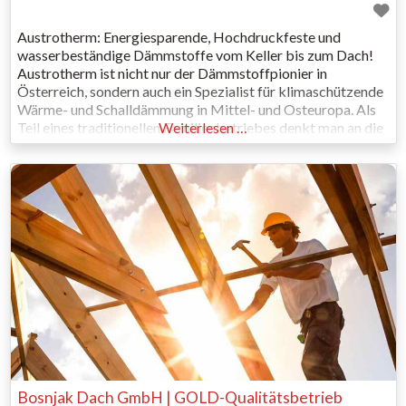
Austrotherm: Energiesparende, Hochdruckfeste und
wasserbeständige Dämmstoffe vom Keller bis zum Dach!
Austrotherm ist nicht nur der Dämmstoffpionier in
Österreich, sondern auch ein Spezialist für klimaschützende
Wärme- und Schalldämmung in Mittel- und Osteuropa. Als
Teil eines traditionellen Familienbetriebes denkt man an die
Weiterlesen …
nächste Generation – und setzt seit Jahren starke Zeichen
für den Klimaschutz: mit langlebigen, recycelbaren
Dämmstoffen, die die
Bosnjak Dach GmbH | GOLD-Qualitätsbetrieb