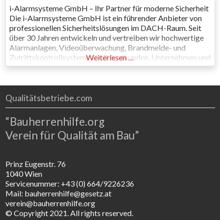
i-Alarmsysteme GmbH – Ihr Partner für moderne Sicherheit
Die i-Alarmsysteme GmbH ist ein führender Anbieter von
professionellen Sicherheitslösungen im DACH-Raum. Seit
über 30 Jahren entwickeln und vertreiben wir hochwertige
Alarmanlagen, Videoüberwachung, Brandmelde- und
Zutrittskontrollsysteme für Privatkunden, Unternehmen und
Weiterlesen …
Facherrichter. Mit maßgeschneiderten
Sicherheitskonzepten, schnellen Lieferzeiten, technischem
Support und kostenlosen Schulungen unterstützen wir
unsere Kunden dabei, Objekte zuverlässig zu schützen. Als
Qualitätsbetriebe.com
Familienunternehmen
“Bauherrenhilfe.org
Verein für Qualität am Bau”
Prinz Eugenstr. 76
1040 Wien
Servicenummer: +43 (0) 664/9226236
Mail: bauherrenhilfe@gesetz.at
verein@bauherrenhilfe.org
© Copyright 2021. All rights reserved.