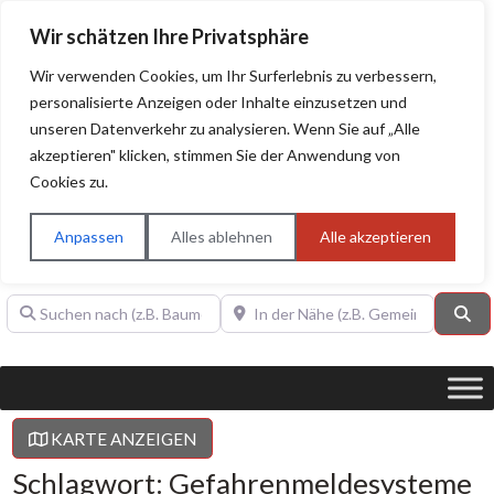
Wir schätzen Ihre Privatsphäre
Wir verwenden Cookies, um Ihr Surferlebnis zu verbessern,
personalisierte Anzeigen oder Inhalte einzusetzen und
unseren Datenverkehr zu analysieren. Wenn Sie auf „Alle
BAUHERRENHILFE.org
Qualitätssiegel!
akzeptieren" klicken, stimmen Sie der Anwendung von
Cookies zu.
Sie finden hier nur Qualitätsbetriebe, die mit dem DIAMANT,
PLATIN, GOLD, SILBER, ANWÄRTER "Bauherrenhilfe.org-
Anpassen
Alles ablehnen
Alle akzeptieren
Qualitätssiegel" ausgezeichnet sind.
Suchen nach (z.B. Baumeister oder Dachdecker)
In der Nähe (z.B. Gemeinde Baden)
Su
KARTE ANZEIGEN
Schlagwort: Gefahrenmeldesysteme