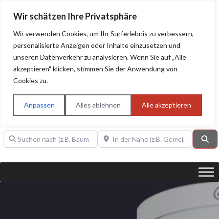
Wir schätzen Ihre Privatsphäre
Wir verwenden Cookies, um Ihr Surferlebnis zu verbessern,
personalisierte Anzeigen oder Inhalte einzusetzen und
unseren Datenverkehr zu analysieren. Wenn Sie auf „Alle
BAUHERRENHILFE.org
Qualitätssiegel!
akzeptieren" klicken, stimmen Sie der Anwendung von
Cookies zu.
Sie finden hier nur Qualitätsbetriebe, die mit dem DIAMANT,
PLATIN, GOLD, SILBER, ANWÄRTER "Bauherrenhilfe.org-
Anpassen
Alles ablehnen
Alle akzeptieren
Qualitätssiegel" ausgezeichnet sind.
Suchen nach (z.B. Baumeister oder Dachdecker)
In der Nähe (z.B. Gemeinde Baden)
Su