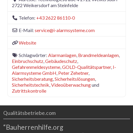
2722
Weikersdorf am Steinfelde
Telefon:
+43 2622 86110-0
E-Mail:
service
@
i-alarmsysteme.com
Website
Schlagwörter:
Alarmanlagen
,
Brandmeldeanlagen
,
Einbruchschutz
,
Gebäudeschutz
,
Gefahrenmeldesysteme
,
GOLD-Qualitätspartner
,
I-
Alarmsysteme GmbH
,
Peter Zehetner
,
Sicherheitsberatung
,
Sicherheitslösungen
,
Sicherheitstechnik
,
Videoüberwachung
und
Zutrittskontrolle
Qualitätsbetriebe.com
“Bauherrenhilfe.org