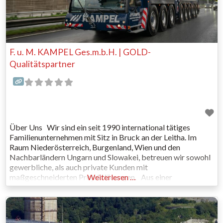
F. u. M. KAMPEL Ges.m.b.H. | GOLD-
Qualitätspartner
Über Uns Wir sind ein seit 1990 international tätiges
Familienunternehmen mit Sitz in Bruck an der Leitha. Im
Raum Niederösterreich, Burgenland, Wien und den
Nachbarländern Ungarn und Slowakei, betreuen wir sowohl
gewerbliche, als auch private Kunden mit
maßgeschneiderten Projektlösungen. Aus einer
Weiterlesen …
landwirtschaftlichen Familie entstammend, lernte Franz
Kampel KFZ- und Landmaschinenmechaniker. 1989 schied
eine St. Pöltner Kranfirma einen ihrer Krane aus,