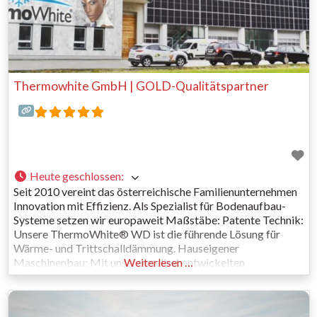
Thermowhite GmbH | GOLD-Qualitätspartner
Heute geschlossen
:
Seit 2010 vereint das österreichische Familienunternehmen
Innovation mit Effizienz. Als Spezialist für Bodenaufbau-
Systeme setzen wir europaweit Maßstäbe: Patente Technik:
Unsere ThermoWhite® WD ist die führende Lösung für
Wärme- und Trittschalldämmung. Hauseigener
Maschinenbau: Mit unseren selbst entwickelten
Weiterlesen …
„Mixmobilen“ garantieren wir höchste
Verarbeitungsqualität direkt vor Ort. Starkes Netzwerk: 45
Systempartner in 17 Ländern Europas vertrauen auf unsere