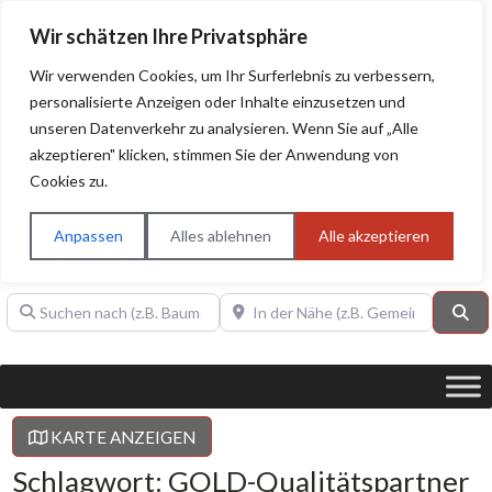
Wir schätzen Ihre Privatsphäre
Wir verwenden Cookies, um Ihr Surferlebnis zu verbessern,
personalisierte Anzeigen oder Inhalte einzusetzen und
unseren Datenverkehr zu analysieren. Wenn Sie auf „Alle
BAUHERRENHILFE.org
Qualitätssiegel!
akzeptieren" klicken, stimmen Sie der Anwendung von
Cookies zu.
Sie finden hier nur Qualitätsbetriebe, die mit dem DIAMANT,
PLATIN, GOLD, SILBER, ANWÄRTER "Bauherrenhilfe.org-
Anpassen
Alles ablehnen
Alle akzeptieren
Qualitätssiegel" ausgezeichnet sind.
Suchen nach (z.B. Baumeister oder Dachdecker)
In der Nähe (z.B. Gemeinde Baden)
Su
KARTE ANZEIGEN
Schlagwort: GOLD-Qualitätspartner