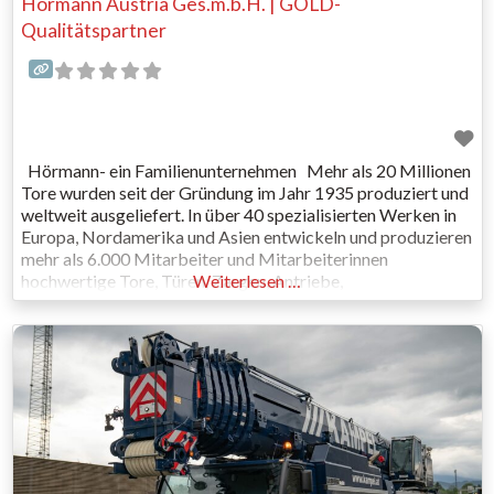
Hörmann Austria Ges.m.b.H. | GOLD-
Qualitätspartner
Hörmann- ein Familienunternehmen Mehr als 20 Millionen
Tore wurden seit der Gründung im Jahr 1935 produziert und
weltweit ausgeliefert. In über 40 spezialisierten Werken in
Europa, Nordamerika und Asien entwickeln und produzieren
mehr als 6.000 Mitarbeiter und Mitarbeiterinnen
hochwertige Tore, Türen, Zargen, Antriebe,
Weiterlesen …
Zufahrtskontroll- und Stauraumsysteme für den Einsatz in
privaten und gewerblich genutzten Immobilien. Hauptsitz
der weltweit