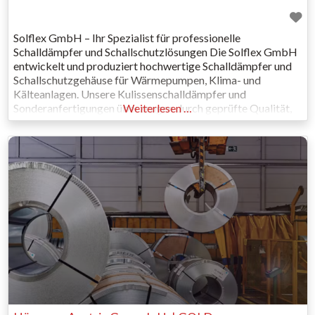
Solflex GmbH – Ihr Spezialist für professionelle
Schalldämpfer und Schallschutzlösungen Die Solflex GmbH
entwickelt und produziert hochwertige Schalldämpfer und
Schallschutzgehäuse für Wärmepumpen, Klima- und
Kälteanlagen. Unsere Kulissenschalldämpfer und
Sonderanfertigungen überzeugen durch geprüfte Qualität,
Weiterlesen …
effiziente Dämmleistung und langlebige Materialien –
„Made in Europe“. Ob Standardlösung oder
maßgeschneiderte Sonderanlage: Wir kombinieren moderne
Technik mit präziser Fertigung, um Betriebsgeräusche
effektiv zu reduzieren und