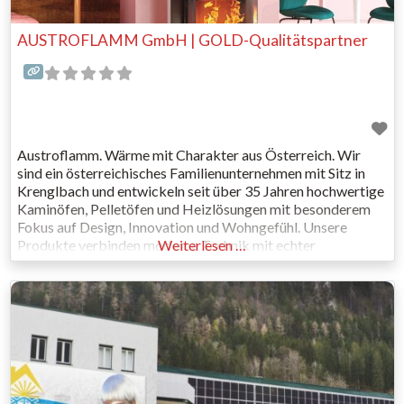
AUSTROFLAMM GmbH | GOLD-Qualitätspartner
Austroflamm. Wärme mit Charakter aus Österreich. Wir
sind ein österreichisches Familienunternehmen mit Sitz in
Krenglbach und entwickeln seit über 35 Jahren hochwertige
Kaminöfen, Pelletöfen und Heizlösungen mit besonderem
Fokus auf Design, Innovation und Wohngefühl. Unsere
Produkte verbinden moderne Technik mit echter
Weiterlesen …
Handwerksqualität und schaffen Wärme, die nicht nur heizt,
sondern Atmosphäre schafft. Was Austroflamm besonders
macht? Die Verbindung aus effizienter