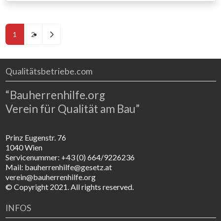
sowohl auf den Planeten als auch auf die Menschen
Rücksicht nehmen.
Posts navigation
Ältere Beiträge
1
2
Qualitätsbetriebe.com
“Bauherrenhilfe.org
Verein für Qualität am Bau”
Prinz Eugenstr. 76
1040 Wien
Servicenummer: +43 (0) 664/9226236
Mail: bauherrenhilfe@gesetz.at
verein@bauherrenhilfe.org
© Copyright 2021. All rights reserved.
INFOS