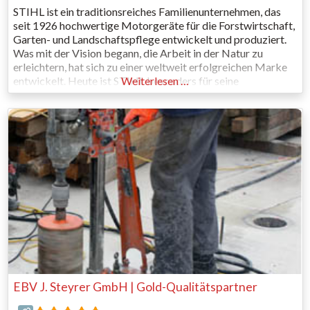
STIHL ist ein traditionsreiches Familienunternehmen, das
seit 1926 hochwertige Motorgeräte für die Forstwirtschaft,
Garten- und Landschaftspflege entwickelt und produziert.
Was mit der Vision begann, die Arbeit in der Natur zu
erleichtern, hat sich zu einer weltweit erfolgreichen Marke
entwickelt. Heute ist STIHL besonders für seine
Weiterlesen …
leistungsstarken Motorsägen bekannt, bietet aber auch ein
breites Sortiment an Rasenmähern, Heckenscheren,
Freischneidern, Hochdruckreinigern sowie
EBV J. Steyrer GmbH | Gold-Qualitätspartner