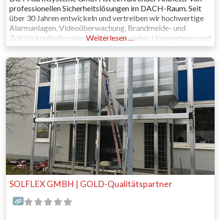
professionellen Sicherheitslösungen im DACH-Raum. Seit
über 30 Jahren entwickeln und vertreiben wir hochwertige
Alarmanlagen, Videoüberwachung, Brandmelde- und
Zutrittskontrollsysteme für Privatkunden, Unternehmen und
Weiterlesen …
Facherrichter. Mit maßgeschneiderten
Sicherheitskonzepten, schnellen Lieferzeiten, technischem
Support und kostenlosen Schulungen unterstützen wir
unsere Kunden dabei, Objekte zuverlässig zu schützen. Als
Familienunternehmen
SOLFLEX GMBH | GOLD-Qualitätspartner