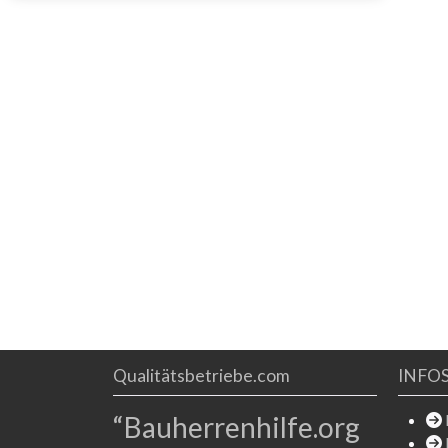
Dämmplatten spezialisiert. Die umfassende
Produktpalette erlaubt es nahezu jede
architektonische Herausforderung zu erfüllen.
Zigtausendfach eingesetzt und jahrzehntelang
bewährt Der Wohnbau in
Qualitätsbetriebe.com
INFO
“Bauherrenhilfe.org