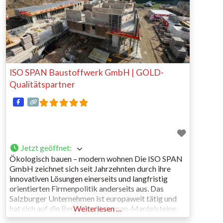
ISO SPAN Baustoffwerk GmbH | GOLD-
Qualitätspartner
Jetzt geöffnet
:
Ökologisch bauen – modern wohnen Die ISO SPAN
GmbH zeichnet sich seit Jahrzehnten durch ihre
innovativen Lösungen einerseits und langfristig
orientierten Firmenpolitik anderseits aus. Das
Salzburger Unternehmen ist europaweit tätig und
hat sich auf die Bereiche: Holzspan-Mantelsteine,
Weiterlesen …
Holzspan-Fertigwände sowie Holzspan-