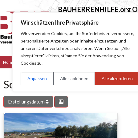
BAUHERRENHILFE.org
Qu
Sie finden hier nur Qualitätsbetri
Wir schätzen Ihre Privatsphäre
Wir verwenden Cookies, um Ihr Surferlebnis zu verbessern,
Suchen nach (z.B. Baumeister oder Dach
personalisierte Anzeigen oder Inhalte einzusetzen und
unseren Datenverkehr zu analysieren. Wenn Sie auf „Alle
akzeptieren" klicken, stimmen Sie der Anwendung von
Home
Bau & Handwerk
Dienstleister
Handel
Hers
Cookies zu.
Anpassen
Alles ablehnen
Alle akzeptieren
Schlagwort: Holzspan-Mante
Erstellungsdatum