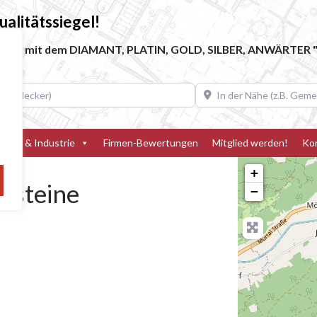
alitätssiegel!
ebe, die mit dem DIAMANT, PLATIN, GOLD, SILBER, ANWÄRTER "
decker)
In der Nähe (z.B. Gemeinde
teller & Industrie
Firmen-Bewertungen
Mitglied werden!
Ko
+
lsteine
−