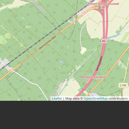
Leaflet
| Map data ©
OpenStreetMap
contributors