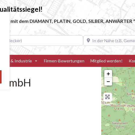
alitätssiegel!
ebe, die mit dem DIAMANT, PLATIN, GOLD, SILBER, ANWÄRTER "
decker)
In der Nähe (z.B. Gemeinde
teller & Industrie
Firmen-Bewertungen
Mitglied werden!
Ko
+
e GmbH
−