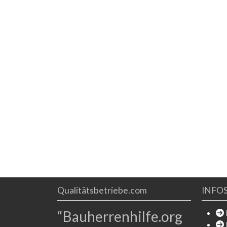
maßgeschneiderten Sicherheitskonzepten,
schnellen Lieferzeiten, technischem Support und
kostenlosen Schulungen unterstützen wir unsere
Kunden dabei, Objekte zuverlässig zu schützen. Als
Familienunternehmen
Qualitätsbetriebe.com
INFO
“Bauherrenhilfe.org