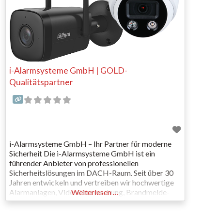
i-Alarmsysteme GmbH | GOLD-
Qualitätspartner
i-Alarmsysteme GmbH – Ihr Partner für moderne
Sicherheit Die i-Alarmsysteme GmbH ist ein
führender Anbieter von professionellen
Sicherheitslösungen im DACH-Raum. Seit über 30
Jahren entwickeln und vertreiben wir hochwertige
Alarmanlagen, Videoüberwachung, Brandmelde-
Weiterlesen …
und Zutrittskontrollsysteme für Privatkunden,
Unternehmen und Facherrichter. Mit