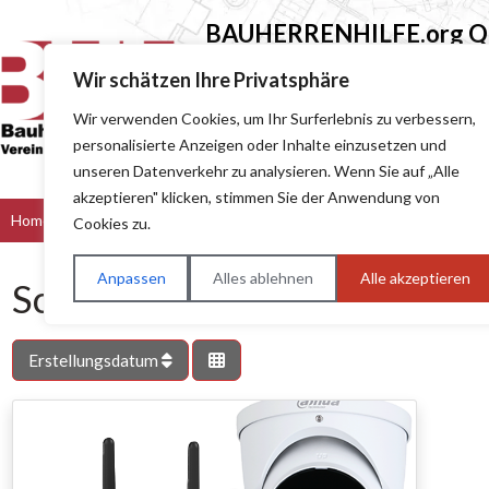
BAUHERRENHILFE.org
Qu
Sie finden hier nur Qualitätsbetri
Wir schätzen Ihre Privatsphäre
Wir verwenden Cookies, um Ihr Surferlebnis zu verbessern,
Suchen nach (z.B. Baumeister oder Dach
personalisierte Anzeigen oder Inhalte einzusetzen und
unseren Datenverkehr zu analysieren. Wenn Sie auf „Alle
akzeptieren" klicken, stimmen Sie der Anwendung von
Home
Bau & Handwerk
Dienstleister
Handel
Hers
Cookies zu.
Anpassen
Alles ablehnen
Alle akzeptieren
Schlagwort: I-Alarmsystem
Erstellungsdatum